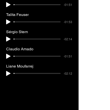
-01:51
Talita Feuser
-01:53
Sérgio Stern
-02:14
Claudio Amado
-01:51
Liane Moufarrej
-02:12