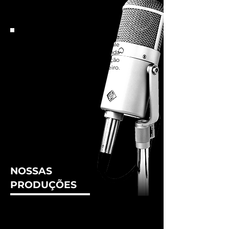
“Espaço sensacional, equipamento e
tecnologia única no mercado! Vale
muito a pena. Confesso que ainda
não encontrei estúdio de gravação
melhor no Rio de Janeiro.
Recomendo.”
NOSSAS
PRODUÇÕES